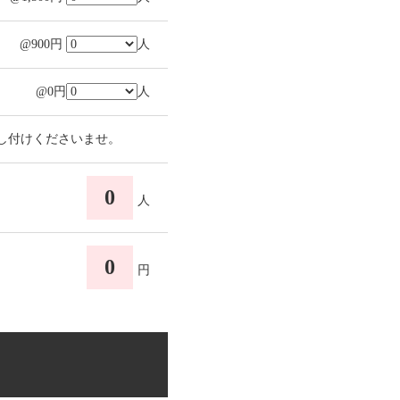
@900円
人
@0円
人
し付けくださいませ。
0
人
0
円