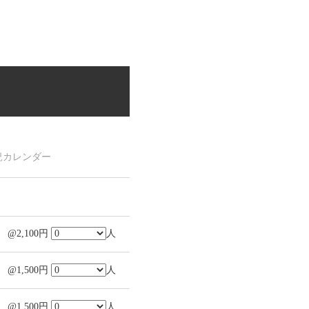
況カレンダー
@2,100円
人
@1,500円
人
@1,500円
人